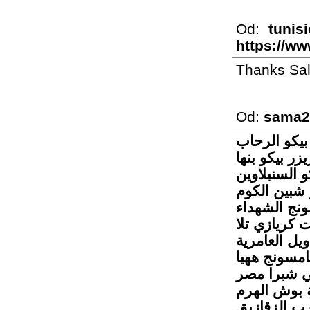
Od:
tunisi
https://ww
Thanks Sal
Od:
sama2
بيكو الرحاب
زر بيكو بنها
و السنبلاوين
 شبين الكوم
نج الشهداء
ت كريازي تلا
يل العامرية
مسونج ههيا
ي شبرا مصر
 بوش الهرم
ب الزقازيق