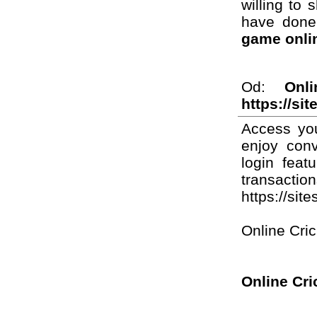
willing to 
have done
game onlin
Od:
Onl
https://si
Access you
enjoy con
login feat
transaction
https://sit
Online Cric
Online Cri