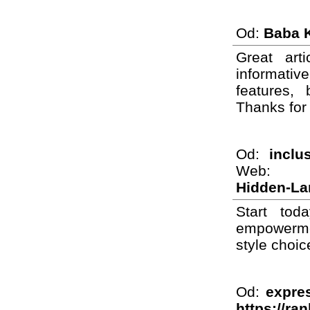
Od:
Baba 
Great art
informative
features,
Thanks for 
Od:
inclu
Web
Hidden-La
Start tod
empowermen
style choi
Od:
expres
https://ra