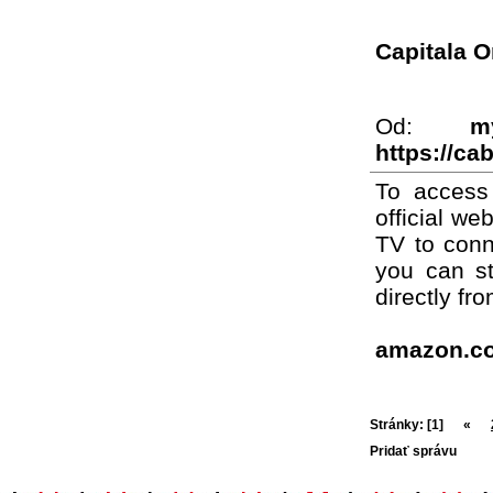
Capitala 
Od:
m
https://ca
To access
official we
TV to conn
you can s
directly fr
amazon.c
Stránky:
[1]
«
Pridať správu