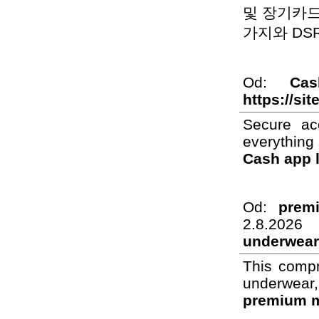
및 장기카드
가지와 DS
Od:
Ca
https://si
Secure ac
everything 
Cash app 
Od:
prem
2.8.20
underwear
This compr
underwear,
premium m