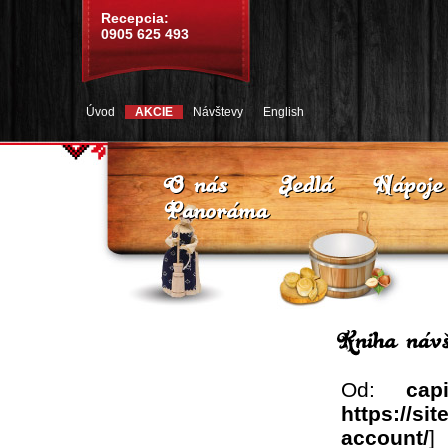
Recepcia:
0905 625 493
Úvod
AKCIE
Návštevy
English
Od:
cap
https://si
account/
]