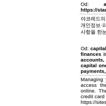
Od:
https://st
야코레드의 
개인정보·피
사항을 한
Od:
capita
finances i
accounts,
capital on
payments,
Managing y
access th
online. Th
credit car
https://sit