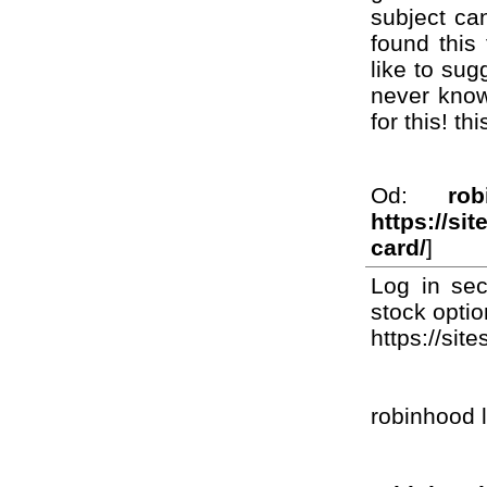
subject ca
found this 
like to sug
never know
for this! th
Od:
ro
https://si
card/
]
Log in sec
stock optio
https://si
robinhood l