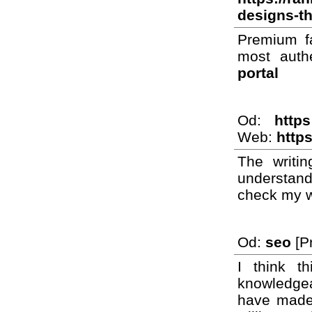
designs-th
Premium fa
most auth
portal
Od:
https
Web:
http
The writin
understand
check my we
Od:
seo
[Pr
I think t
knowledgeab
have made 