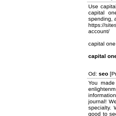
Use capita
capital on
spending, 
https://sit
account/
capital one
capital on
Od:
seo
[Pr
You made s
enlightenm
informatio
journal! W
specialty. 
good to see