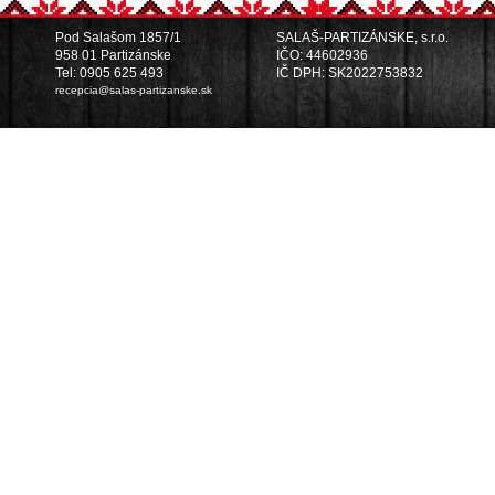
Pod Salašom 1857/1
SALAŠ-PARTIZÁNSKE, s.r.o.
958 01 Partizánske
IČO: 44602936
Tel: 0905 625 493
IČ DPH: SK2022753832
recepcia@salas-partizanske.sk