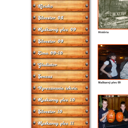
História
Maškarný ples 09