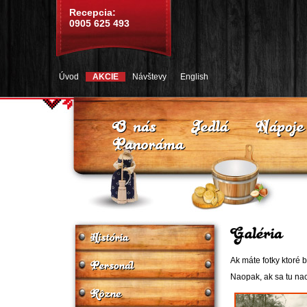
Recepcia:
0905 625 493
Úvod
AKCIE
Návštevy
English
Ak máte fotky ktoré b
Naopak, ak sa tu nach