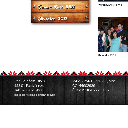
Vyrezavanie tekvic
Silvester 2011
Pod Salašom 1857/1
SALAŠ-PARTIZÁNSKE, s.r.o.
958 01 Partizánske
IČO: 44602936
Tel: 0905 625 493
IČ DPH: SK2022753832
recepcia@salas-partizanske.sk